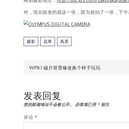
网易摄影地址：
http://pp.163.com/sakurakanade
对，现在能发的就这一张，因为就拍了一张，下午
摄影
花草
风景
文
WP8.1 磁片背景修改换个样子玩玩
章
发表回复
导
您的邮箱地址不会被公开。
必填项已用
*
标注
航
评论
*