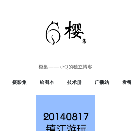
樱集——小Q的独立博客
摄影集
绘图本
技术册
广播站
看