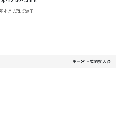
/pp/13243092.html
基本是去玩桌游了
第一次正式的拍人像