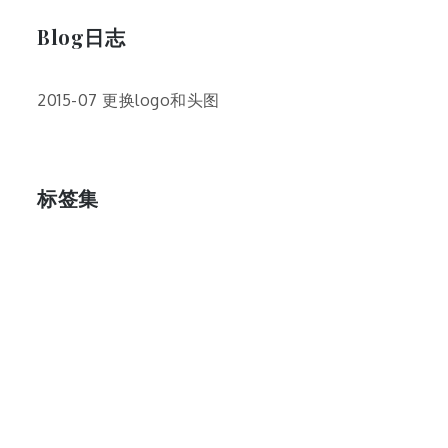
Blog日志
2015-07 更换logo和头图
标签集
cos
lumia
Lumia 820
photoshop
windows
wp8
云南
人像
动漫
博客娘
厦门
吐槽
圆神
壁纸
客机
感受
摄影
教程
新番
月亮
月刊少女野崎君
枣铃
樱花
满月