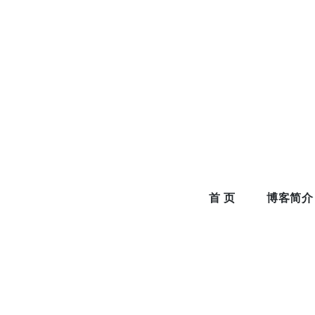
Skip
to
content
首 页
博客简介