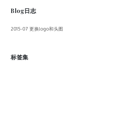
Blog日志
2015-07 更换logo和头图
标签集
cos
lumia
Lumia 820
photoshop
windows
wp8
云南
人像
动漫
博客娘
厦门
吐槽
圆神
壁纸
客机
感受
摄影
教程
新番
月亮
月刊少女野崎君
枣铃
樱花
满月