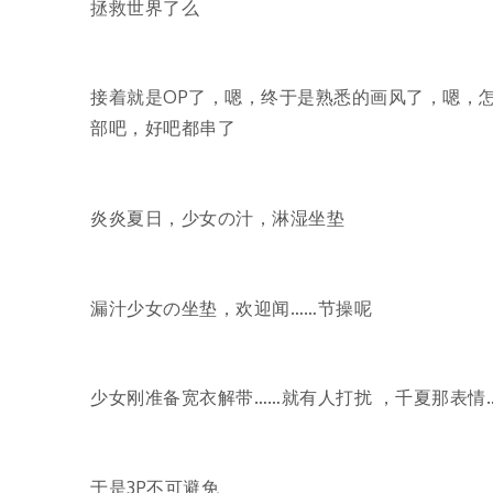
拯救世界了么
接着就是OP了，嗯，终于是熟悉的画风了，嗯，
部吧，好吧都串了
炎炎夏日，少女の汁，淋湿坐垫
漏汁少女の坐垫，欢迎闻……节操呢
少女刚准备宽衣解带……就有人打扰 ，千夏那表情
于是3P不可避免