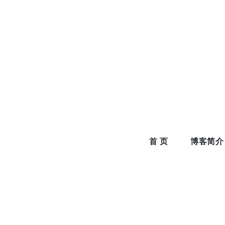
Skip
to
content
首 页
博客简介