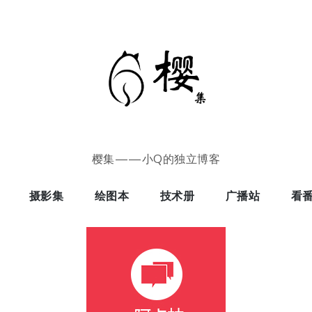
樱集——小Q的独立博客
摄影集
绘图本
技术册
广播站
看