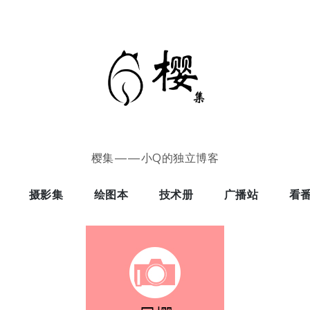
樱集——小Q的独立博客
摄影集
绘图本
技术册
广播站
看