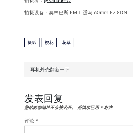
拍摄者：
@Kanade-Q
拍摄设备：奥林巴斯 EM-1 适马 60mm F2.8DN
摄影
樱花
花草
文
耳机外壳翻新一下
章
发表回复
导
您的邮箱地址不会被公开。
必填项已用
*
标注
航
评论
*