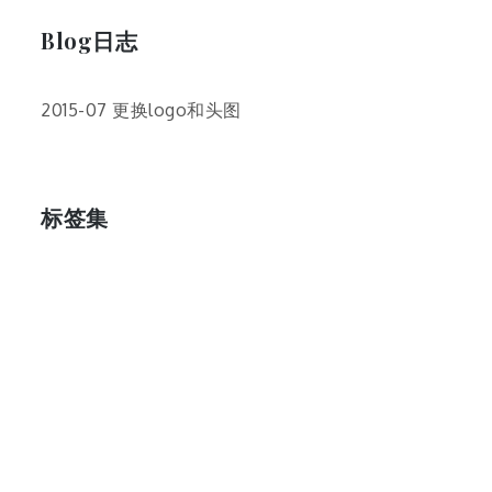
Blog日志
2015-07 更换logo和头图
标签集
cos
lumia
Lumia 820
photoshop
windows
wp8
云南
人像
动漫
博客娘
厦门
吐槽
圆神
壁纸
客机
感受
摄影
教程
新番
月亮
月刊少女野崎君
枣铃
樱花
满月