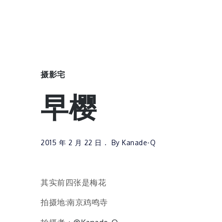
摄影宅
早樱
2015 年 2 月 22 日
By
Kanade-Q
其实前四张是梅花
拍摄地:南京鸡鸣寺