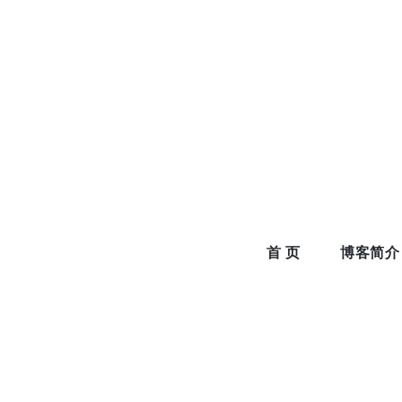
Skip
to
content
首 页
博客简介