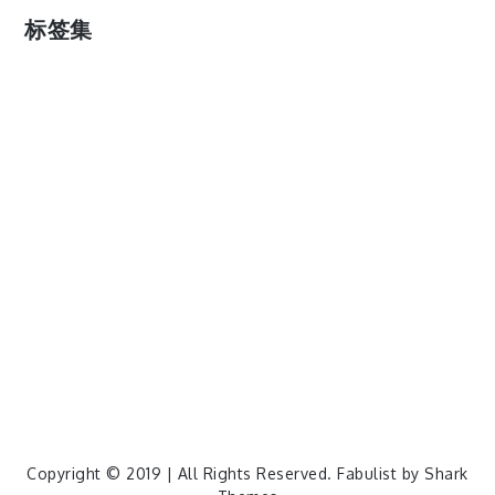
标签集
cos
lumia
Lumia 820
photoshop
windows
wp8
云南
人像
动漫
博客娘
厦门
吐槽
圆神
壁纸
客机
感受
摄影
教程
新番
月亮
月刊少女野崎君
枣铃
樱花
满月
漫展
猫
玄武湖
玩具熊
盒子人
筒隐月子
粘土
红叶
绘画
花
花草
蓝天白云
设备
软件
阿卡林
雪
静物
风景
飞机
食物
鸟
Copyright © 2019 | All Rights Reserved. Fabulist by
Shark