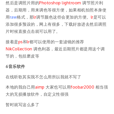
然后是调照片用的
Photoshop lightroom
调节照片利
器，后期用，用来调色等很方便，如果相机拍照本身使
用
raw
格式，那
lr
调节颜色这些会更加的方便。
lr
是可以
添加很多预设的，网上有很多，下载好放进去然后调照
片时候直接点击就可以用了。
接着是
ps
和
lr
都可以使用的一套滤镜的推荐
NikCollection
调色利器，最近后期照片都是用这个调
节的，包括磨皮等
6音乐软件
在线听歌其实我不怎么用所以我就不写了
本地的我自己用
aimp
大家也可以用
foobar2000
相当强
大的无损播放软件，自定义性很强
暂时就写这么多了