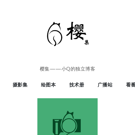
樱集——小Q的独立博客
摄影集
绘图本
技术册
广播站
看