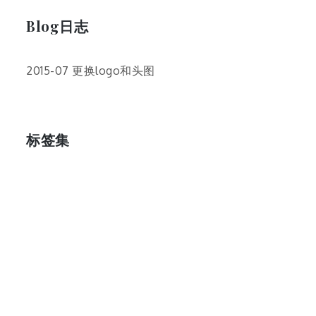
Blog日志
2015-07 更换logo和头图
标签集
cos
lumia
Lumia 820
photoshop
windows
wp8
云南
人像
动漫
博客娘
厦门
吐槽
圆神
壁纸
客机
感受
摄影
教程
新番
月亮
月刊少女野崎君
枣铃
樱花
满月