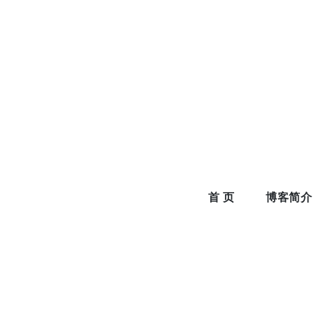
Skip
to
content
首 页
博客简介