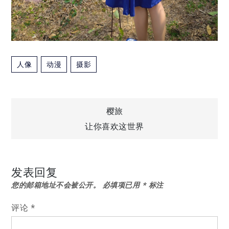
人像
动漫
摄影
文
樱旅
让你喜欢这世界
章
导
发表回复
您的邮箱地址不会被公开。
必填项已用
*
标注
航
评论
*