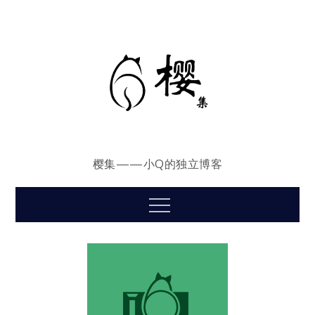
Skip
to
content
樱集——小Q的独立博客
Menu