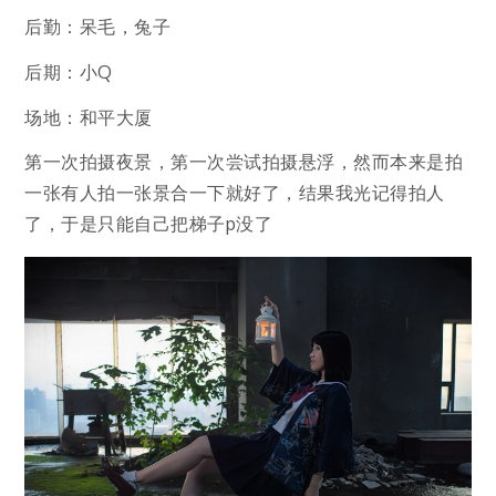
后勤：呆毛，兔子
后期：小Q
场地：和平大厦
第一次拍摄夜景，第一次尝试拍摄悬浮，然而本来是拍
一张有人拍一张景合一下就好了，结果我光记得拍人
了，于是只能自己把梯子p没了