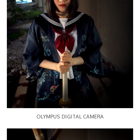
OLYMPUS DIGITAL CAMERA