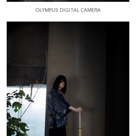
OLYMPUS DIGITAL CAMERA