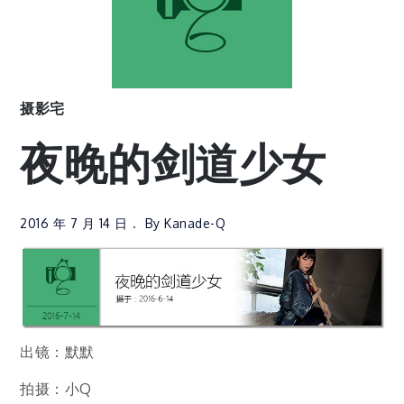
摄影宅
夜晚的剑道少女
2016 年 7 月 14 日
By
Kanade-Q
出镜：默默
拍摄：小Q