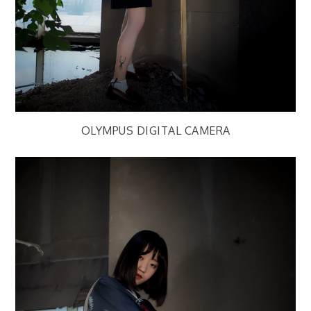
OLYMPUS DIGITAL CAMERA