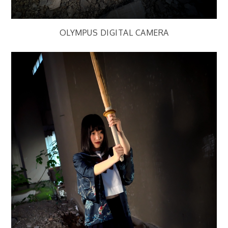
OLYMPUS DIGITAL CAMERA