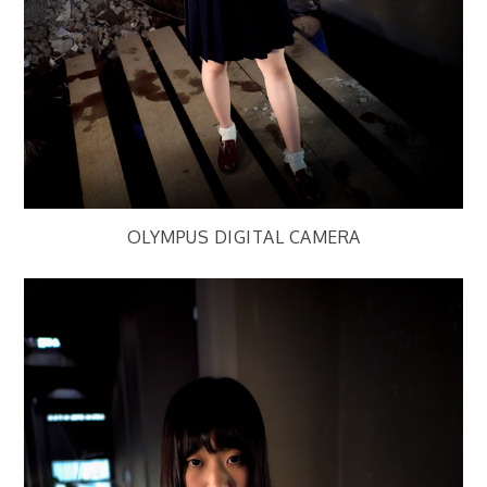
OLYMPUS DIGITAL CAMERA