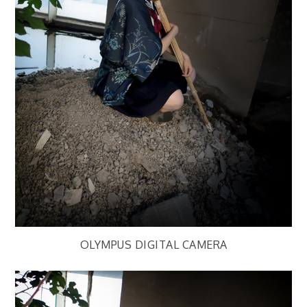
OLYMPUS DIGITAL CAMERA