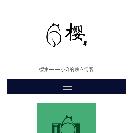
Skip
to
content
樱集——小Q的独立博客
Menu