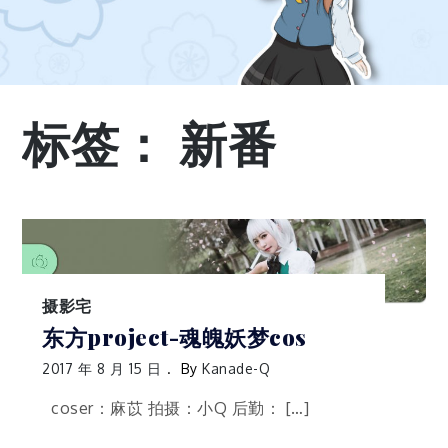
标签：
新番
摄影宅
东方project-魂魄妖梦cos
2017 年 8 月 15 日
By
Kanade-Q
coser：麻苡 拍摄：小Q 后勤： […]