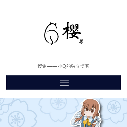
Skip
to
content
樱集——小Q的独立博客
Menu