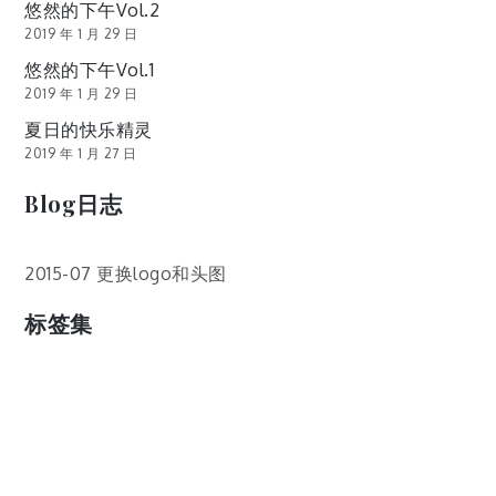
悠然的下午Vol.2
2019 年 1 月 29 日
悠然的下午Vol.1
2019 年 1 月 29 日
夏日的快乐精灵
2019 年 1 月 27 日
Blog日志
2015-07 更换logo和头图
标签集
cos
lumia
Lumia 820
photoshop
windows
wp8
云南
人像
动漫
博客娘
厦门
吐槽
圆神
壁纸
客机
感受
摄影
教程
新番