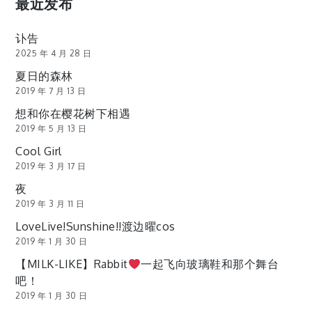
最近发布
页
讣告
2025 年 4 月 28 日
夏日的森林
2019 年 7 月 13 日
想和你在樱花树下相遇
2019 年 5 月 13 日
Cool Girl
2019 年 3 月 17 日
夜
2019 年 3 月 11 日
LoveLive!Sunshine!!渡边曜cos
2019 年 1 月 30 日
【MILK-LIKE】Rabbit
一起飞向玻璃鞋和那个舞台
吧！
2019 年 1 月 30 日