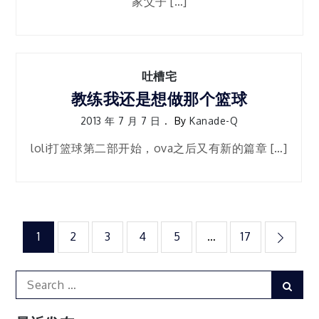
家父子 […]
吐槽宅
教练我还是想做那个篮球
2013 年 7 月 7 日
By
Kanade-Q
loli打篮球第二部开始，ova之后又有新的篇章 […]
文
1
2
3
4
5
…
17
章
Search
Sear
for:
分