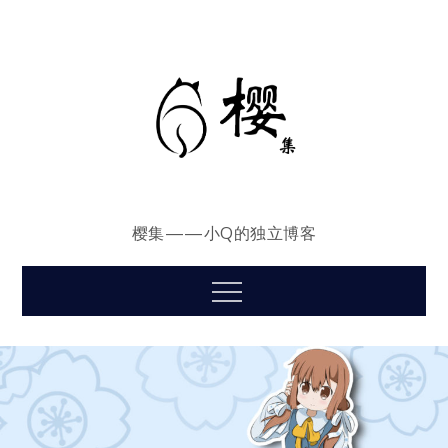
Skip
to
content
樱集——小Q的独立博客
Menu