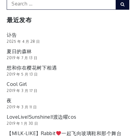
Search
Sear
for:
分
最近发布
页
讣告
2025 年 4 月 28 日
夏日的森林
2019 年 7 月 13 日
想和你在樱花树下相遇
2019 年 5 月 13 日
Cool Girl
2019 年 3 月 17 日
夜
2019 年 3 月 11 日
LoveLive!Sunshine!!渡边曜cos
2019 年 1 月 30 日
【MILK-LIKE】Rabbit
一起飞向玻璃鞋和那个舞台