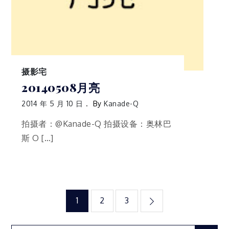
摄影宅
20140508月亮
2014 年 5 月 10 日
By
Kanade-Q
拍摄者：@Kanade-Q 拍摄设备：奥林巴
斯 O […]
文
1
2
3
章