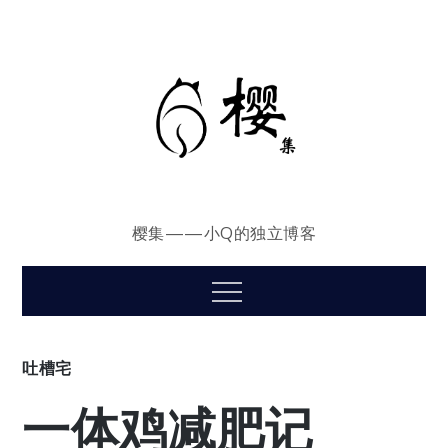
Skip
to
content
樱集——小Q的独立博客
Menu
吐槽宅
一体鸡减肥记