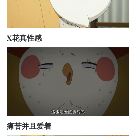
X花真性感
痛苦并且爱着