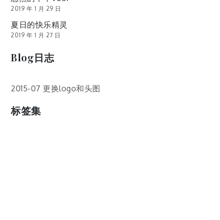
2019 年 1 月 29 日
夏日的快乐精灵
2019 年 1 月 27 日
Blog日志
2015-07 更换logo和头图
标签集
cos
lumia
Lumia 820
photoshop
windows
wp8
云南
人像
动漫
博客娘
厦门
吐槽
圆神
壁纸
客机
感受
摄影
教程
新番
月亮
月刊少女野崎君
枣铃
樱花
满月
漫展