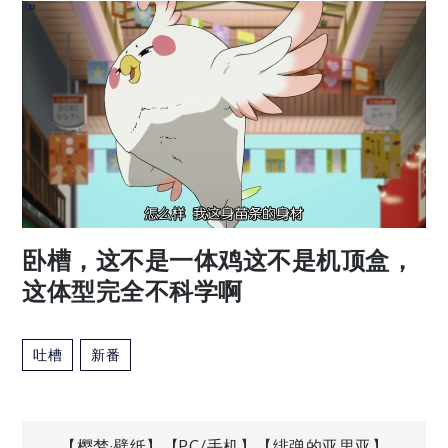
卧槽，这不是一体鸡这不是机顶盒，
这体型完全不科学啊
吐槽
新番
【樱梦·壁纸】【PC/手机】【绯弹的亚里亚】