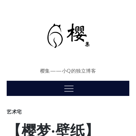
Skip
to
content
樱集——小Q的独立博客
Menu
艺术宅
【樱梦·壁纸】