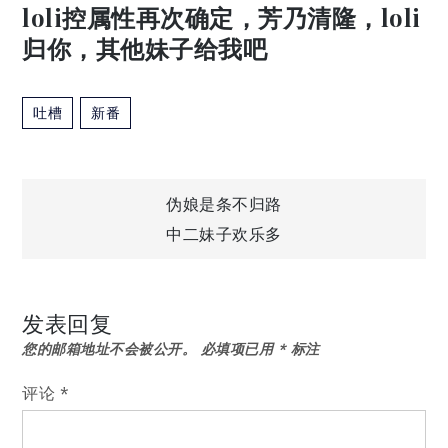
loli控属性再次确定，芳乃清隆，loli
归你，其他妹子给我吧
吐槽
新番
文
伪娘是条不归路
中二妹子欢乐多
章
导
发表回复
您的邮箱地址不会被公开。
必填项已用
*
标注
航
评论
*