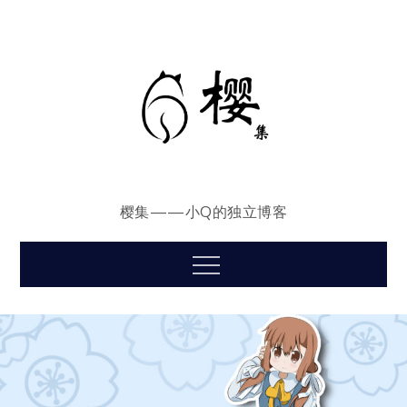
Skip
to
content
樱集——小Q的独立博客
Menu