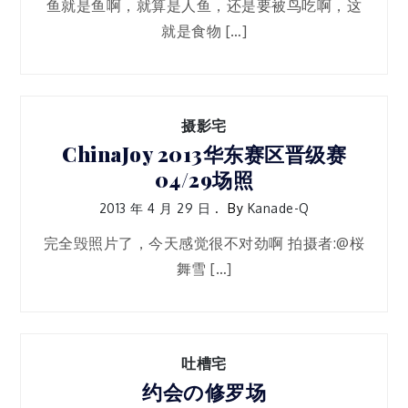
鱼就是鱼啊，就算是人鱼，还是要被鸟吃啊，这
就是食物 […]
摄影宅
ChinaJoy 2013华东赛区晋级赛
04/29场照
2013 年 4 月 29 日
By
Kanade-Q
完全毁照片了，今天感觉很不对劲啊 拍摄者:@桜
舞雪 […]
吐槽宅
约会の修罗场