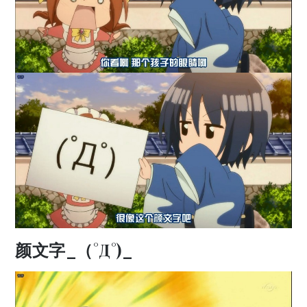
颜文字_（°Д°)_