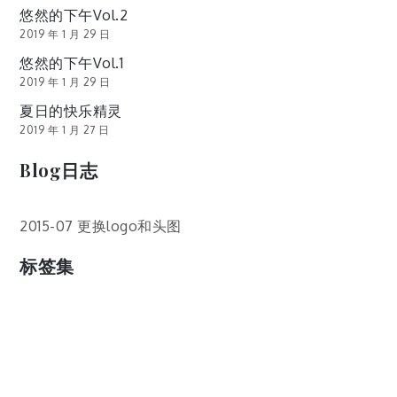
悠然的下午Vol.2
2019 年 1 月 29 日
悠然的下午Vol.1
2019 年 1 月 29 日
夏日的快乐精灵
2019 年 1 月 27 日
Blog日志
2015-07 更换logo和头图
标签集
cos
lumia
Lumia 820
photoshop
windows
wp8
云南
人像
动漫
博客娘
厦门
吐槽
圆神
壁纸
客机
感受
摄影
教程
新番