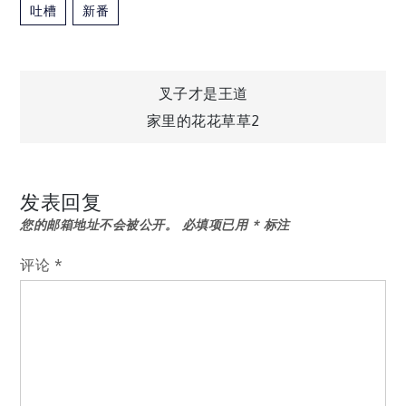
吐槽
新番
文
叉子才是王道
家里的花花草草2
章
导
发表回复
您的邮箱地址不会被公开。
必填项已用
*
标注
航
评论
*