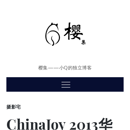
Skip
to
content
樱集——小Q的独立博客
Menu
摄影宅
ChinaJoy 2013华