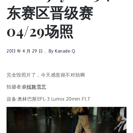
东赛区晋级赛
04/29场照
2013 年 4 月 29 日
By
Kanade-Q
完全毁照片了，今天感觉很不对劲啊
拍摄者:
@桜舞雪咒
设备:奥林巴斯EPL-3 Lumix 20mm F1.7