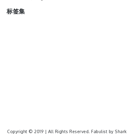
标签集
cos
lumia
Lumia 820
photoshop
windows
wp8
云南
人像
动漫
博客娘
厦门
吐槽
圆神
壁纸
客机
感受
摄影
教程
新番
月亮
月刊少女野崎君
枣铃
樱花
满月
漫展
猫
玄武湖
玩具熊
盒子人
筒隐月子
粘土
红叶
绘画
花
花草
蓝天白云
设备
软件
阿卡林
雪
静物
风景
飞机
食物
鸟
Copyright © 2019 | All Rights Reserved. Fabulist by
Shark