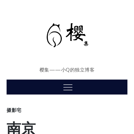
Skip
to
content
樱集——小Q的独立博客
Menu
摄影宅
南京