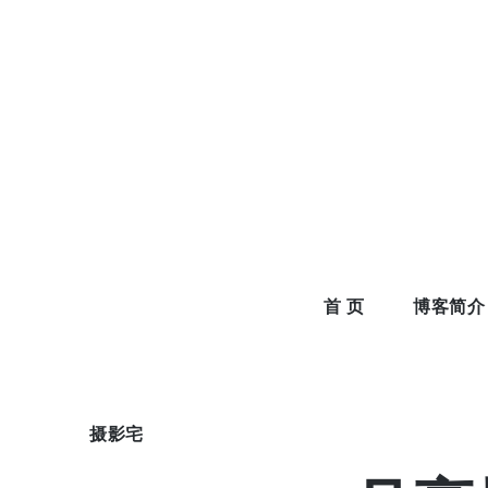
Skip
to
content
首 页
博客简介
摄影宅