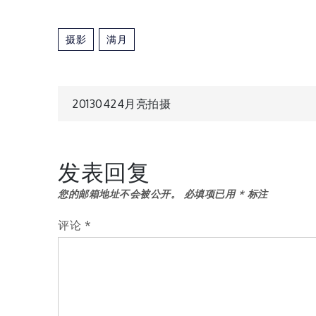
摄影
满月
文
20130424月亮拍摄
章
发表回复
导
您的邮箱地址不会被公开。
必填项已用
*
标注
航
评论
*