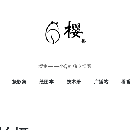
樱集——小Q的独立博客
摄影集
绘图本
技术册
广播站
看