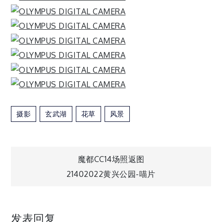
摄影
玄武湖
花草
风景
文
魔都CC14场照返图
21402022黄兴公园-喵片
章
导
发表回复