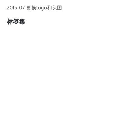
2015-07 更换logo和头图
标签集
cos
lumia
Lumia 820
photoshop
windows
wp8
云南
人像
动漫
博客娘
厦门
吐槽
圆神
壁纸
客机
感受
摄影
教程
新番
月亮
月刊少女野崎君
枣铃
樱花
满月
漫展
猫
玄武湖
玩具熊
盒子人
筒隐月子
粘土
红叶
绘画
花
花草
蓝天白云
设备
软件
阿卡林
雪
静物
风景
飞机
食物
鸟