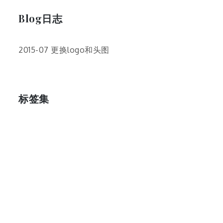
Blog日志
2015-07 更换logo和头图
标签集
cos
lumia
Lumia 820
photoshop
windows
wp8
云南
人像
动漫
博客娘
厦门
吐槽
圆神
壁纸
客机
感受
摄影
教程
新番
月亮
月刊少女野崎君
枣铃
樱花
满月