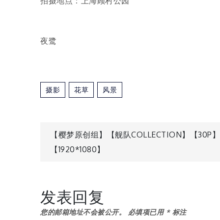
拍摄地点：上海顾村公园
夜鹭
摄影
花草
风景
文
【樱梦原创组】【舰队COLLECTION】【30P】
【1920*1080】
章
导
发表回复
航
您的邮箱地址不会被公开。
必填项已用
*
标注