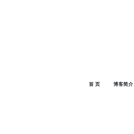
Skip
to
content
首 页
博客简介