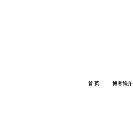
Skip
to
content
首 页
博客简介