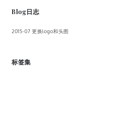
Blog日志
2015-07 更换logo和头图
标签集
cos
lumia
Lumia 820
photoshop
windows
wp8
云南
人像
动漫
博客娘
厦门
吐槽
圆神
壁纸
客机
感受
摄影
教程
新番
月亮
月刊少女野崎君
枣铃
樱花
满月