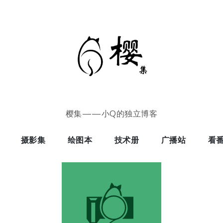
樱集——小Q的独立博客
摄影集
绘图本
技术册
广播站
看