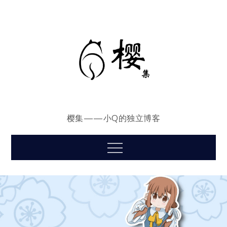
Skip
to
content
樱集——小Q的独立博客
Menu